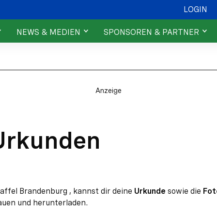
LOGIN
NEWS & MEDIEN
SPONSOREN & PARTNER
News
Sponsoren & Partner
ehmende
Fotos & Videos
Engagiere dich
Anzeige
Urkunden
ffel Brandenburg , kannst dir deine
Urkunde
sowie die
Fot
auen und herunterladen.