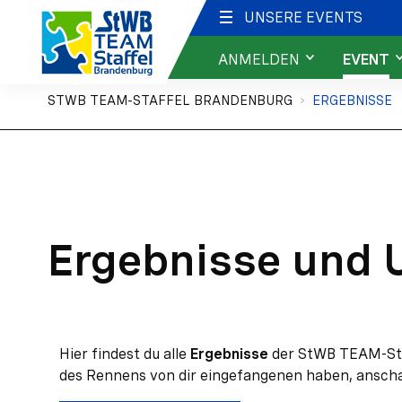
UNSERE EVENTS
ANMELDEN
EVENT
Sie sind hier:
Anmeldung
Über das Event
STWB TEAM-STAFFEL BRANDENBURG
ERGEBNISSE
Kids & Youth
Info für Teiln
Event FAQ
Strecke
Ergebnisse und 
Ergebnisse
Hier findest du alle
Ergebnisse
der StWB TEAM-Sta
des Rennens von dir eingefangenen haben, ansch