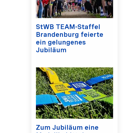
StWB TEAM-Staffel
Brandenburg feierte
ein gelungenes
Jubiläum
Zum Jubiläum eine