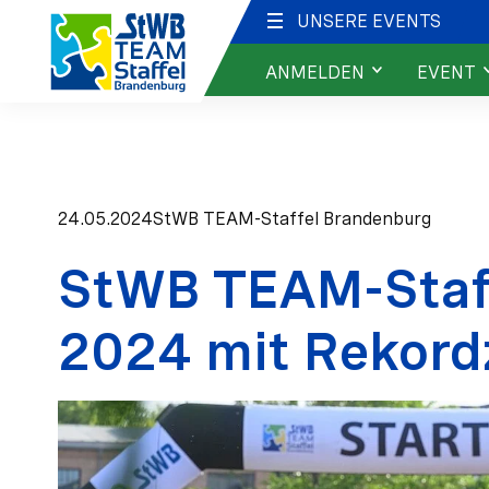
UNSERE EVENTS
ANMELDEN
EVENT
Anmeldung
Über das Even
Kids & Youth
Info für Teiln
Event FAQ
24.05.2024
StWB TEAM-Staffel Brandenburg
Strecke
StWB TEAM-Staf
Ergebnisse
2024 mit Rekord