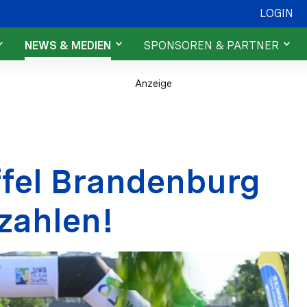
LOGIN
NEWS & MEDIEN
SPONSOREN & PARTNER
t
News
Sponsoren & Partner
Anzeige
ehmende
Fotos & Videos
Engagiere dich
fel Brandenburg
zahlen!