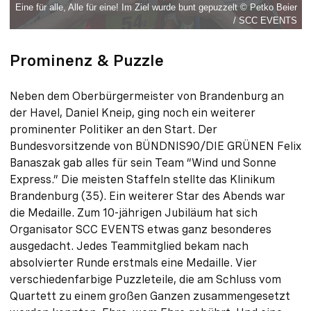
Eine für alle, Alle für eine! Im Ziel wurde bunt gepuzzelt © Petko Beier
/ SCC EVENTS
Prominenz & Puzzle
Neben dem Oberbürgermeister von Brandenburg an
der Havel, Daniel Kneip, ging noch ein weiterer
prominenter Politiker an den Start. Der
Bundesvorsitzende von BÜNDNIS90/DIE GRÜNEN Felix
Banaszak gab alles für sein Team “Wind und Sonne
Express.” Die meisten Staffeln stellte das Klinikum
Brandenburg (35). Ein weiterer Star des Abends war
die Medaille. Zum 10-jährigen Jubiläum hat sich
Organisator SCC EVENTS etwas ganz besonderes
ausgedacht. Jedes Teammitglied bekam nach
absolvierter Runde erstmals eine Medaille. Vier
verschiedenfarbige Puzzleteile, die am Schluss vom
Quartett zu einem großen Ganzen zusammengesetzt