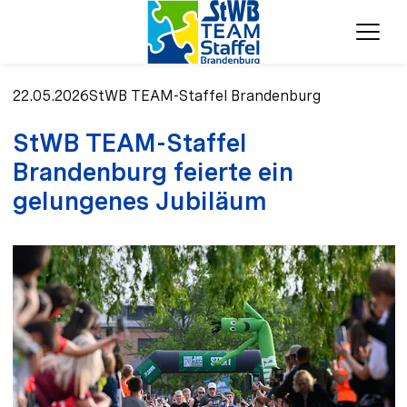
Menü
22.05.2026
StWB TEAM-Staffel Brandenburg
StWB TEAM-Staffel
Brandenburg feierte ein
gelungenes Jubiläum